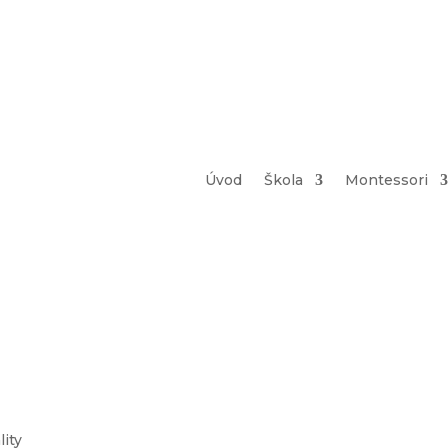
ality
Úvod
Škola
Montessori
vropě
ality
lity