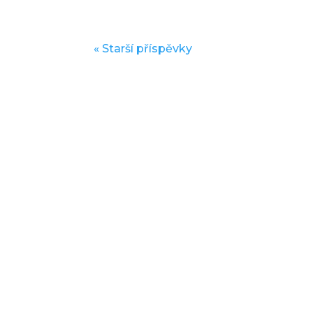
« Starší příspěvky

Elektronická
Školní 
žákovská
