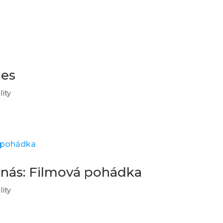
les
lity
 nás: Filmová pohádka
lity