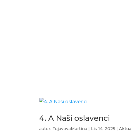
4. A Vánoce ve třídě
autor:
FujavovaMartina
|
Led 30, 2026
|
Aktu
4. A Projekt Vánoce v E
autor:
FujavovaMartina
|
Led 30, 2026
|
Aktu
4. A Naši oslavenci
autor:
FujavovaMartina
|
Lis 14, 2025
|
Aktua