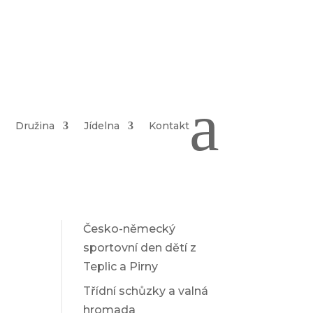
Hledat
Nejnovější
a
příspěvky
Družina
Jídelna
Kontakt
ŠVP – Prostřední mlýn
22.6 – 26.6.2026
Pořadí škol o Putovní
pohár města Teplice
Česko-německý
sportovní den dětí z
Teplic a Pirny
Třídní schůzky a valná
hromada