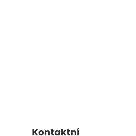
Školní jídelna
l
Zápis do 1. třídy
Kontaktní