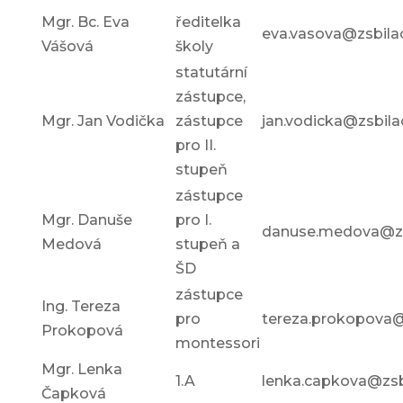
Mgr. Bc. Eva
ředitelka
eva.vasova@zsbila
Vášová
školy
statutární
zástupce,
Mgr. Jan Vodička
zástupce
jan.vodicka@zsbila
pro II.
stupeň
zástupce
Mgr. Danuše
pro I.
danuse.medova@zs
Medová
stupeň a
ŠD
zástupce
Ing. Tereza
pro
tereza.prokopova@
Prokopová
montessori
Mgr. Lenka
1.A
lenka.capkova@zsb
Čapková