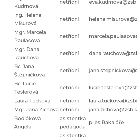
netřídní
eva.kudrnova@zsbi
Kudrnová
Ing. Helena
netřídní
helena.misurova@z
Mišurová
Mgr. Marcela
netřídní
marcela.paulasova
Paulasová
Mgr. Dana
netřídní
dana.rauchova@zsb
Rauchová
Bc. Jana
netřídní
jana.stepnickova@z
Štěpničková
Bc. Lucie
netřídní
lucie.teslerova@zsb
Teslerová
Laura Tučková
netřídní
laura.tuckova@zsbi
Mgr. Jana Zichová
netřídní
jana.zichova@zsbil
Bodláková
asistentka
přes Bakaláře
Angela
pedagoga
asistentka