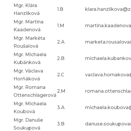
Mgr. Klára
1.B
klara.hanzlikova@z
Hanzlíková
Mgr. Martina
1.M
martina.kaadenova
Kaadenová
Mgr. Markéta
2.A
marketa.rousalova
Roušalová
Mgr. Michaela
2.B
michaela.kubankov
Kubánková
Mgr. Václava
2.C
vaclava.hornakova
Horňáková
Mgr. Romana
2.M
romana.ottenschla
Ottenschlägerová
Mgr. Michaela
3.A
michaela.koubova@
Koubová
Mgr. Danuše
3.B
danuse.soukupova@
Soukupová