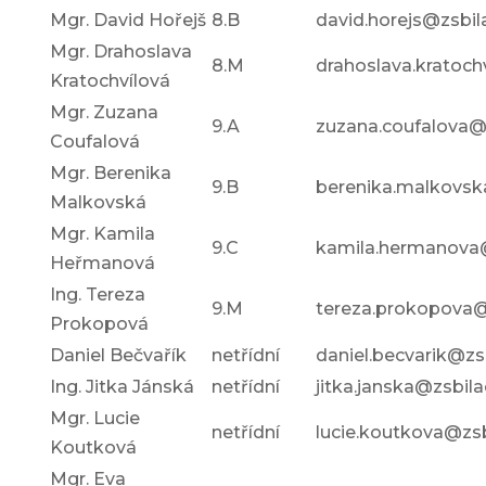
Mgr. David Hořejš
8.B
david.horejs@zsbil
Mgr. Drahoslava
8.M
drahoslava.kratoch
Kratochvílová
Mgr. Zuzana
9.A
zuzana.coufalova@
Coufalová
Mgr. Berenika
9.B
berenika.malkovsk
Malkovská
Mgr. Kamila
9.C
kamila.hermanova@
Heřmanová
Ing. Tereza
9.M
tereza.prokopova@
Prokopová
Daniel Bečvařík
netřídní
daniel.becvarik@zs
Ing. Jitka Jánská
netřídní
jitka.janska@zsbila
Mgr. Lucie
netřídní
lucie.koutkova@zsb
Koutková
Mgr. Eva