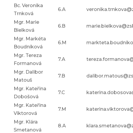
Bc. Veronika
6.A
veronika.trnkova@z
Trnková
Mgr. Marie
6.B
marie.bielkova@zsb
Bielková
Mgr. Markéta
6.M
markteta.boudniko
Boudníková
Mgr. Tereza
7.A
tereza.formanova@
Formanová
Mgr. Dalibor
7.B
dalibor.matous@zs
Matouš
Mgr. Kateřina
7.C
katerina.dobosova
Dobošová
Mgr. Kateřina
7.M
katerina.viktorova
Viktorová
Mgr. Klára
8.A
klara.smetanova@z
Smetanová