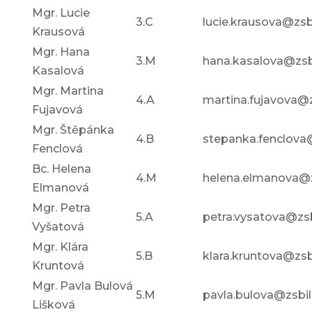
Mgr. Lucie
3.C
lucie.krausova@zsb
Krausová
Mgr. Hana
3.M
hana.kasalova@zsb
Kasalová
Mgr. Martina
4.A
martina.fujavova@z
Fujavová
Mgr. Štěpánka
4.B
stepanka.fenclova@
Fenclová
Bc. Helena
4.M
helena.elmanova@z
Elmanová
Mgr. Petra
5.A
petra.vysatova@zsb
Vyšatová
Mgr. Klára
5.B
klara.kruntova@zsb
Kruntová
Mgr. Pavla Bulová
5.M
pavla.bulova@zsbil
Lišková