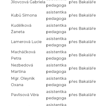
Jílovcová Gabriela
přes Bakaláře
pedagoga
asistentka
Kubů Simona
přes Bakaláře
pedagoga
Kudělková
asistentka
přes Bakaláře
Žaneta
pedagoga
asistentka
Lamerová Lucie
přes Bakaláře
pedagoga
Macháčková
asistentka
přes Bakaláře
Petra
pedagoga
Nezbedová
asistentka
přes Bakaláře
Martina
pedagoga
Mgr. Oleynik
asistentka
přes Bakaláře
Oxana
pedagoga
asistentka
Pavlisová Věra
přes Bakaláře
pedagoga
asistentka