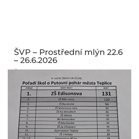
navštěvující odpolední družinu mají
nárok na oběd, který...
Přečtěte si více
ŠVP – Prostřední mlýn 22.6
– 26.6.2026
Čvn 30, 2026