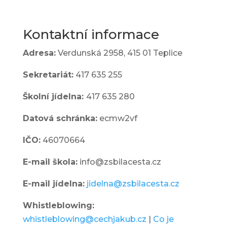
Zápis do 1. třídy
Kontaktní informace
Adresa:
Verdunská 2958,
415 01 Teplice
Sekretariát:
417 635 255
Školní jídelna:
417 635 280
Datová schránka:
ecmw2vf
IČO:
46070664
E-mail škola:
info@zsbilacesta.cz
E-mail jídelna:
jidelna@zsbilacesta.cz
Whistleblowing
:
whistleblowing@cechjakub.cz
|
Co je