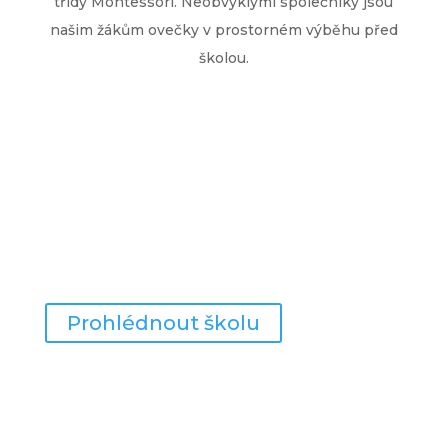
třídy Montessori. Neobvyklými společníky jsou
našim žákům ovečky v prostorném výběhu před
školou.
Prohlédněte si prostory
školy z pohodlí domova
Prohlédnout školu