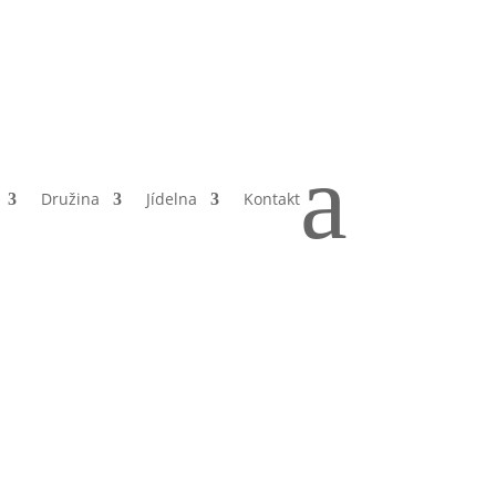
a
Družina
Jídelna
Kontakt
 v
1.A)