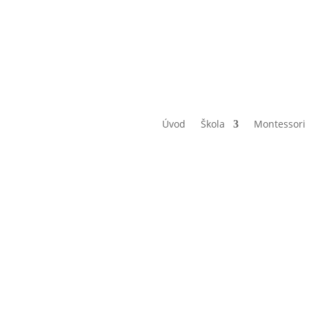
Úvod
Škola
Montessori
.A Události
vnu 2023 (