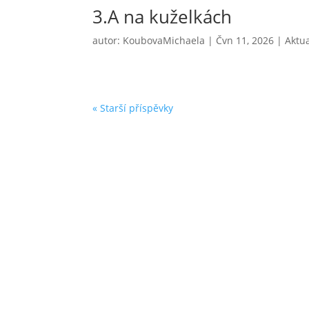
3.A na kuželkách
autor:
KoubovaMichaela
|
Čvn 11, 2026
|
Aktua
« Starší příspěvky

Elektronická
Školní 
žákovská