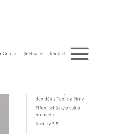
Hledat
Nejnovější
a
,
příspěvky
my
užina
Jídelna
Kontakt
ŠVP – Prostřední mlýn 22.6 –
26.6.2026
Pořadí škol o Putovní pohár
města Teplice
Česko-německý sportovní
den dětí z Teplic a Pirny
Třídní schůzky a valná
hromada
Kuželky 3.B