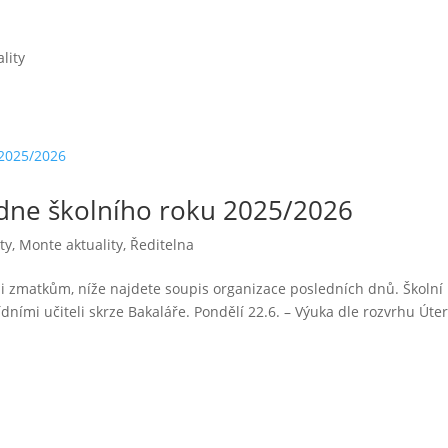
lity
ýdne školního roku 2025/2026
ty
,
Monte aktuality
,
Ředitelna
uli zmatkům, níže najdete soupis organizace posledních dnů. Školní
ídními učiteli skrze Bakaláře. Pondělí 22.6. – Výuka dle rozvrhu Úte