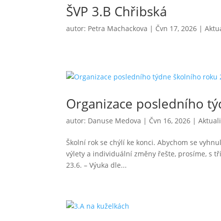
ŠVP 3.B Chřibská
autor:
Petra Machackova
|
Čvn 17, 2026
|
Aktua
Organizace posledního t
autor:
Danuse Medova
|
Čvn 16, 2026
|
Aktuali
Školní rok se chýlí ke konci. Abychom se vyhn
výlety a individuální změny řešte, prosíme, s tř
23.6. – Výuka dle...