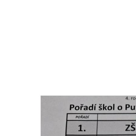
ŠVP – Prostřední mlýn 22.
autor:
DobosovaKaterina
|
Čvn 30, 2026
|
Aktu
Škola v přírodě v oblasti Českého ráje, v penzio
skvělé animátory i bazén. Povedl se také výlet 
bojovaly proti sobě v...