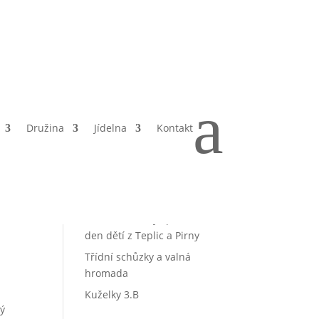
Hledat
Nejnovější
a
ri
příspěvky
ní
Družina
Jídelna
Kontakt
ŠVP – Prostřední mlýn 22.6 –
26.6.2026
Pořadí škol o Putovní pohár
města Teplice
Česko-německý sportovní
den dětí z Teplic a Pirny
Třídní schůzky a valná
hromada
Kuželky 3.B
rý