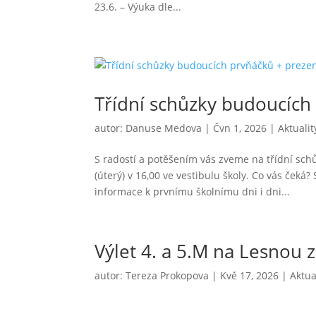
23.6. – Výuka dle...
Třídní schůzky budoucích
autor:
Danuse Medova
|
Čvn 1, 2026
|
Aktualit
S radostí a potěšením vás zveme na třídní sc
(úterý) v 16,00 ve vestibulu školy. Co vás čeká?
informace k prvnímu školnímu dni i dni...
Výlet 4. a 5.M na Lesnou 
autor:
Tereza Prokopova
|
Kvě 17, 2026
|
Aktua