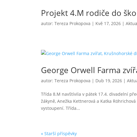
Projekt 4.M rodiče do škol
autor:
Tereza Prokopova
|
Kvě 17, 2026
|
Aktua
George Orwell Farma zvířa
autor:
Tereza Prokopova
|
Dub 19, 2026
|
Aktua
Třída 8.M navštívila v pátek 17.4. divadelní p
žákyně, Anežka Kettnerová a Katka Röhrichová 
vystoupení. Třída...
« Starší příspěvky