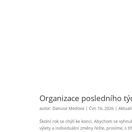
Třídní schůzky a valná h
autor:
Tereza Prokopova
|
Čvn 26, 2026
|
Monte
Vážení rodiče, srdečně Vás zveme na první tříd
třídy od 16 hodin a druhý stupeň Montessori t
tělocvičně. Valná hromada se koná...
Organizace posledního t
autor:
Danuse Medova
|
Čvn 16, 2026
|
Aktuali
Školní rok se chýlí ke konci. Abychom se vyhn
výlety a individuální změny řešte, prosíme, s tř