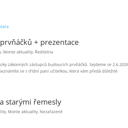
 prvňáčků + prezentace
y
,
Monte aktuality
,
Ředitelna
hůzky zákonných zástupců budoucích prvňáčků. Sejdeme se 2.6.202
 Seznámíte se s třídní paní učitelkou, která vám předá důležité
za starými řemesly
lity
,
Monte aktuality
,
Nezařazené