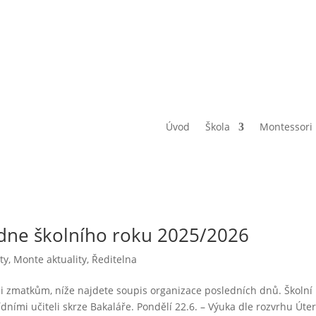
romada
 aktuality
ní schůzky, které se uskuteční dne 3.9.2026. První stupeň Montesso
řídy od 18 hodin. V 17:30 bychom se sešli na valné hromadě ve škol
Úvod
Škola
Montessori
ýdne školního roku 2025/2026
ty
,
Monte aktuality
,
Ředitelna
uli zmatkům, níže najdete soupis organizace posledních dnů. Školní
ídními učiteli skrze Bakaláře. Pondělí 22.6. – Výuka dle rozvrhu Úte