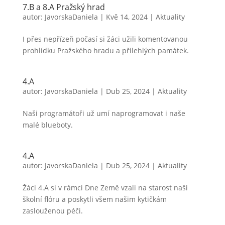
7.B a 8.A Pražský hrad
autor:
JavorskaDaniela
|
Kvě 14, 2024
|
Aktuality
I přes nepřízeň počasí si žáci užili komentovanou
prohlídku Pražského hradu a přilehlých památek.
4.A
autor:
JavorskaDaniela
|
Dub 25, 2024
|
Aktuality
Naši programátoři už umí naprogramovat i naše
malé blueboty.
4.A
autor:
JavorskaDaniela
|
Dub 25, 2024
|
Aktuality
Žáci 4.A si v rámci Dne Země vzali na starost naši
školní flóru a poskytli všem našim kytičkám
zaslouženou péči.