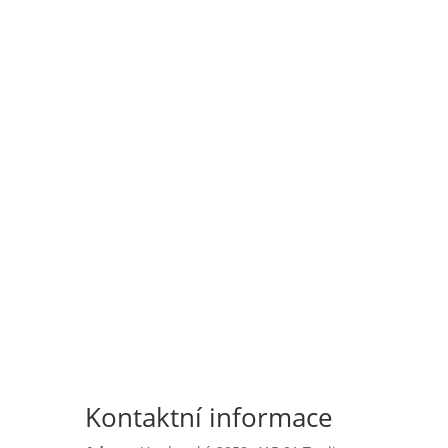

Školní jídelna
l
Zápis do 1. třídy
Kontaktní informace