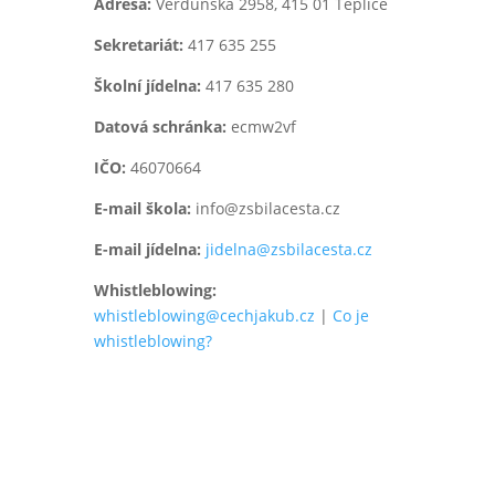
Adresa:
Verdunská 2958,
415 01 Teplice
Sekretariát:
417 635 255
Školní jídelna:
417 635 280
Datová schránka:
ecmw2vf
IČO:
46070664
E-mail škola:
info@zsbilacesta.cz
E-mail jídelna:
jidelna@zsbilacesta.cz
Whistleblowing
:
whistleblowing@cechjakub.cz
|
Co je
whistleblowing?