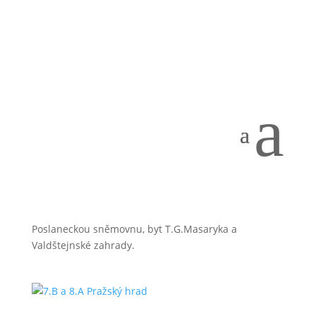
8.A a 7.B. ŠKOLA V PŘÍRODĚ
autor:
JavorskaDaniela
|
Čvn 25, 2024
|
Aktuality
a
8.A Parlament České republiky
autor:
JavorskaDaniela
|
Kvě 21, 2024
|
Aktuality
Žáci 8.A dne 20.5. navštívili v rámci předmětu Volba
povolání Parlament České republiky. Prohlédli si
Poslaneckou sněmovnu, byt T.G.Masaryka a
Valdštejnské zahrady.