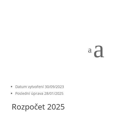
Rozpočet 2025
autor:
Lucie Holubová
|
Zář 30, 2023
a
[featured_image]
Stáhnout
Version
Stáhnout
21
Velikost souboru
157.93 KB
File Count
1
Datum vytvoření
30/09/2023
Poslední úprava
28/01/2025
Rozpočet 2025