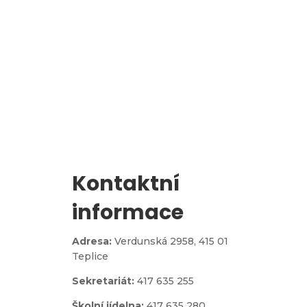
l
Zápis do 1. třídy
Kontaktní
informace
Adresa:
Verdunská 2958,
415 01
Teplice
Sekretariát:
417 635 255
Školní jídelna:
417 635 280