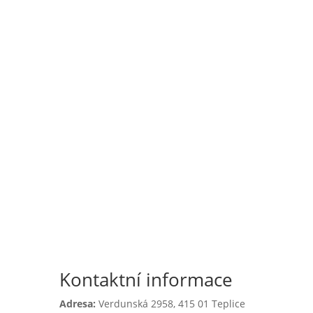

Školní jídelna
l
Zápis do 1. třídy
Kontaktní informace
Adresa:
Verdunská 2958,
415 01 Teplice