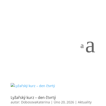
Otevřená vybíjená 4.- 5. ročník
autor:
DobosovaKaterina
|
Bře 10, 2026
|
Aktuality
a
Dnes se na naší škole konalo okrskové kolo ve
vybíjené. V napínavém finále naši chlapci vyhráli o
jediného vybitého a zajistili si tak postup do
okresního kola, které se koná tento pátek ve
Sportovní hale v Teplicích. Držíme palce naším
chlapcům i v dalších bojích a...
Lyžařský kurz – den čtvrtý
autor:
DobosovaKaterina
|
Úno 20, 2026
|
Aktuality