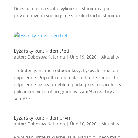
Dnes na nás na svahu vykouklo i sluníčko a po
přívalu nového sněhu jsme si užili i trochu sluníčka.
Lyžařský kurz – den třetí
autor:
DobosovaKaterina
|
Úno 19, 2026
|
Aktuality
Třetí den jsme měli odpočinkový. Lyžovali jsme jen
dopoledne. Připadlo nám tolik sněhu, že jsme si ho
odpoledne užili v přilehlém parku při šifrovací hře s
pokladem. Večerní program byl zaměřen za hry a
soutěže.
Lyžařský kurz – den první
autor:
DobosovaKaterina
|
Úno 16, 2026
|
Aktuality
První den, jsme si krásně užili. Napadlo i něco málo