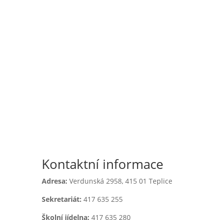
Školní jídelna
l
Zápis do 1. třídy
Kontaktní informace
Adresa:
Verdunská 2958,
415 01 Teplice
Sekretariát:
417 635 255
Školní jídelna:
417 635 280