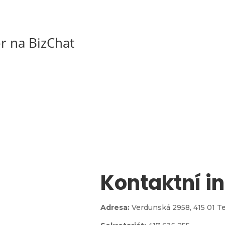
r na BizChat
Kontaktní i

Adresa:
Verdunská 2958,
415 01 T