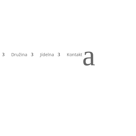
a
Družina
Jídelna
Kontakt
hár