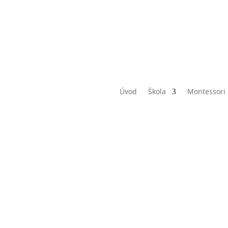
Úvod
Škola
Montessori
afetový po