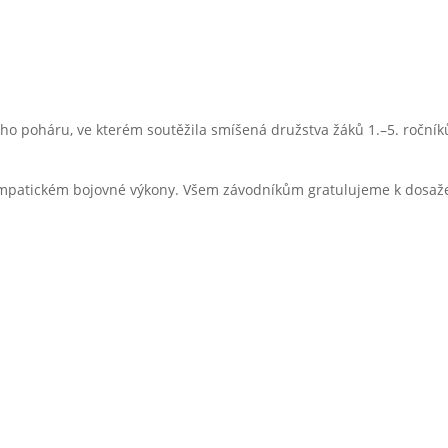
ého poháru, ve kterém soutěžila smíšená družstva žáků 1.–5. ročníků
i sympatickém bojovné výkony. Všem závodníkům gratulujeme k dos