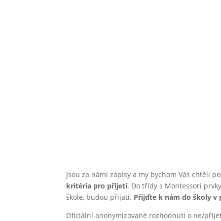
do
Jsou za námi zápisy a my bychom Vás chtěli p
kritéria pro přijetí
. Do třídy s Montessori prvk
škole, budou přijati.
Přijďte k nám do školy v 
Oficiální anonymizované rozhodnutí o ne/přije