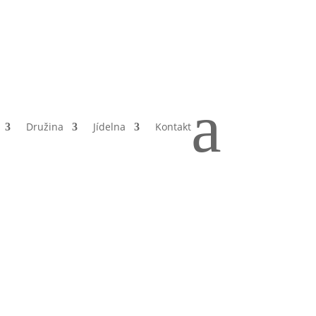
a
Družina
Jídelna
Kontakt
a
ání