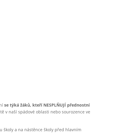
říd
ání
se týká žáků, kteří NESPLŇUJÍ přednostní
iště v naší spádové oblasti nebo sourozence ve
u školy a na nástěnce školy před hlavním