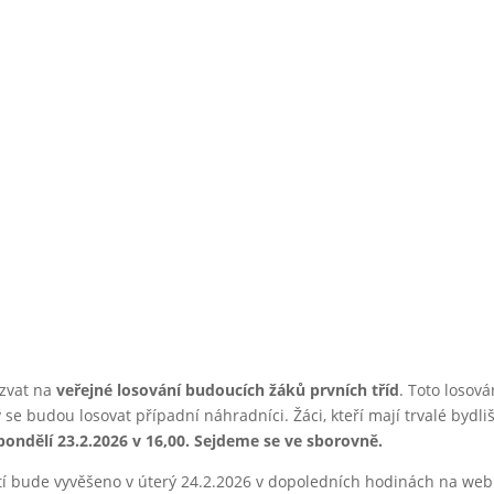
 prvních t
ozvat na
veřejné losování budoucích žáků prvních tříd
. Toto losov
y se budou losovat případní náhradníci. Žáci, kteří mají trvalé bydl
pondělí 23.2.2026 v 16,00. Sejdeme se ve sborovně.
tí bude vyvěšeno v úterý 24.2.2026 v dopoledních hodinách na web