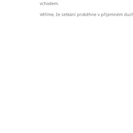
vchodem.
Věříme, že setkání proběhne v příjemném duch

Elektronická
Školní 