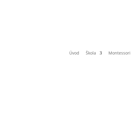
Úvod
Škola
Montessori
Pozvánka n
řejné losov