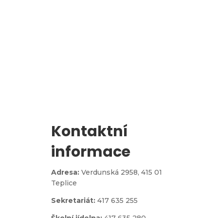
l
Zápis do 1. třídy
Kontaktní
informace
Adresa:
Verdunská 2958,
415 01
Teplice
Sekretariát:
417 635 255
Školní jídelna:
417 635 280