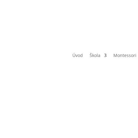
Úvod
Škola
Montessori
kolní hřiš