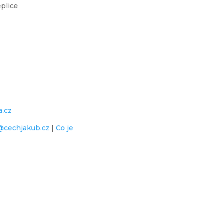
eplice
a.cz
@cechjakub.cz
|
Co je