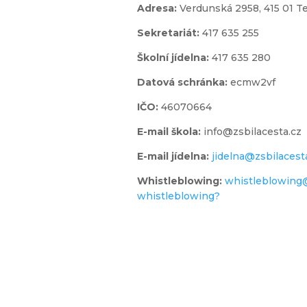
Adresa:
Verdunská 2958,
415 01 T
Sekretariát:
417 635 255
jídelna
Školní jídelna:
417 635 280
Datová schránka:
ecmw2vf
IČO:
46070664
E-mail škola:
info@zsbilacesta.cz
l
E-mail jídelna:
jidelna@zsbilacest
Whistleblowing
:
whistleblowing
whistleblowing?
 do 1.
ídy