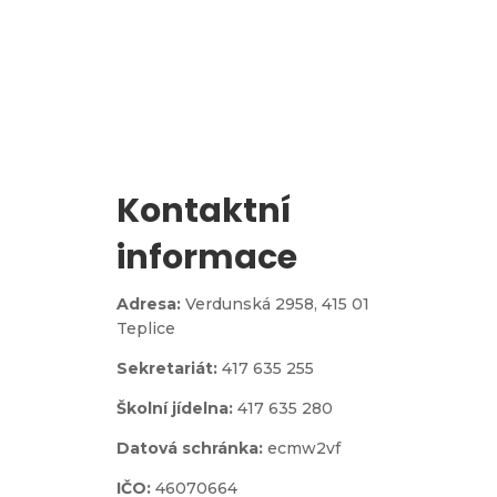
Zápis do 1. třídy
Kontaktní
informace
Adresa:
Verdunská 2958,
415 01
Teplice
Sekretariát:
417 635 255
Školní jídelna:
417 635 280
Datová schránka:
ecmw2vf
IČO:
46070664