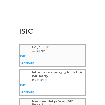
ISIC
Co je ISIC?
32 stažení
ISIC
Stáhnout
Informace a pokyny k platbě
ISIC karty
159 stažení
ISIC
Stáhnout
Mezinárodní průkaz ISIC
ŠKOLÁK – žádost