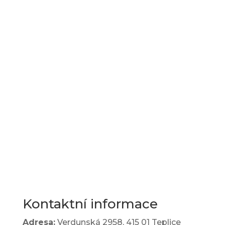

Školní jídelna
l
Zápis do 1. třídy
Kontaktní informace
Adresa:
Verdunská 2958,
415 01 Teplice