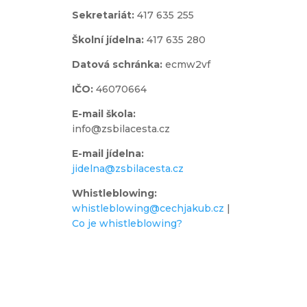
Sekretariát:
417 635 255
Školní jídelna:
417 635 280
Datová schránka:
ecmw2vf
IČO:
46070664
E-mail škola:
info@zsbilacesta.cz
E-mail jídelna:
jidelna@zsbilacesta.cz
Whistleblowing
:
whistleblowing@cechjakub.cz
|
Co je whistleblowing?