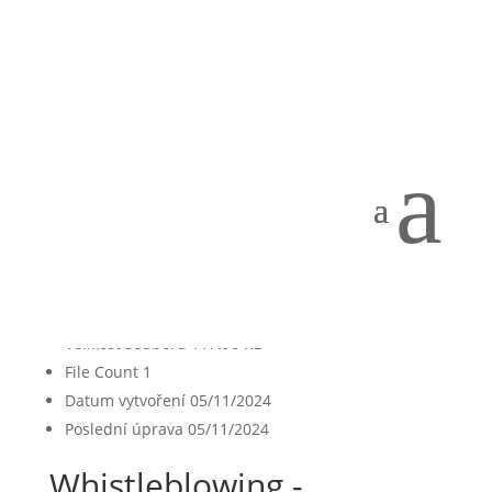
Whistleblowing –
oznamovací kanál školy
autor:
Lucie Holubová
|
Lis 5, 2024
a
[featured_image]
Stáhnout
Version
Stáhnout
1335
Velikost souboru
117.96 KB
File Count
1
Datum vytvoření
05/11/2024
Poslední úprava
05/11/2024
Whistleblowing -