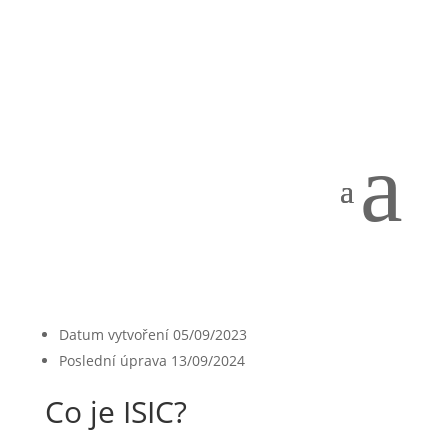
Co je ISIC?
autor:
Lucie Holubová
|
Zář 5, 2023
a
[featured_image]
Stáhnout
Version
Stáhnout
32
Velikost souboru
326.86 KB
File Count
1
Datum vytvoření
05/09/2023
Poslední úprava
13/09/2024
Co je ISIC?