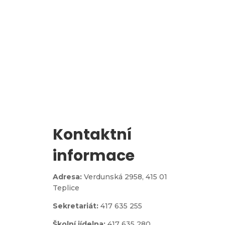
l
Zápis do 1. třídy
Kontaktní
informace
Adresa:
Verdunská 2958,
415 01
Teplice
Sekretariát:
417 635 255
Školní jídelna:
417 635 280