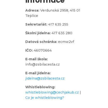
informace
Adresa:
Verdunská 2958,
415 01
Teplice
Sekretariát:
417 635 255
Školní jídelna:
417 635 280
Datová schránka:
ecmw2vf
IČO:
46070664
E-mail škola:
info@zsbilacesta.cz
E-mail jídelna:
jidelna@zsbilacesta.cz
Whistleblowing
:
whistleblowing@cechjakub.cz
|
Co je whistleblowing?