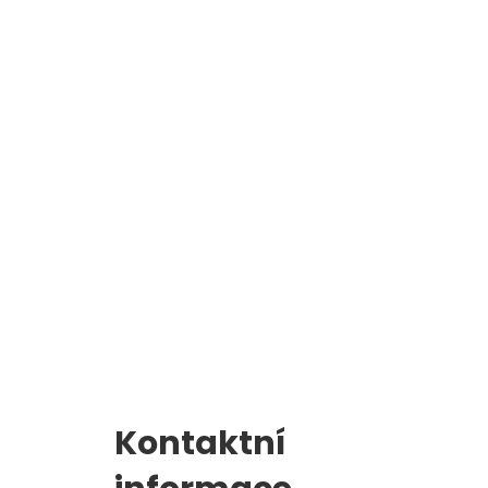
Školní jídelna
l
Zápis do 1. třídy
Kontaktní