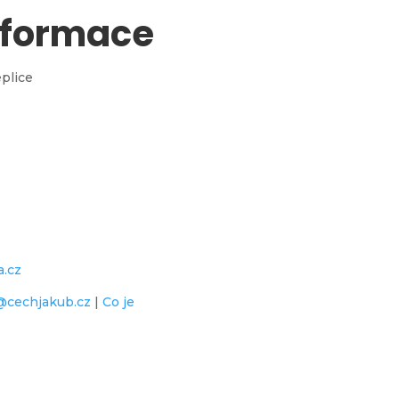
nformace
eplice
a.cz
@cechjakub.cz
|
Co je