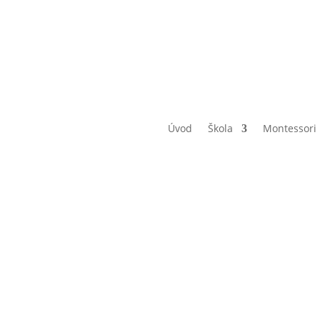
Úvod
Škola
Montessori
varná výc
6.C