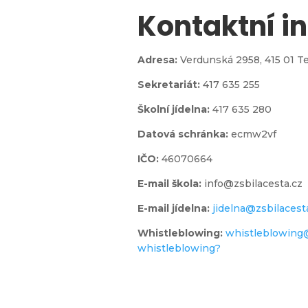
Kontaktní i

Adresa:
Verdunská 2958,
415 01 T
Sekretariát:
417 635 255
jídelna
Školní jídelna:
417 635 280
Datová schránka:
ecmw2vf
IČO:
46070664
E-mail škola:
info@zsbilacesta.cz
l
E-mail jídelna:
jidelna@zsbilacest
Whistleblowing
:
whistleblowing
whistleblowing?
 do 1.
ídy