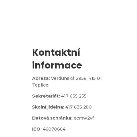
Zápis do 1. třídy
Kontaktní
informace
Adresa:
Verdunská 2958,
415 01
Teplice
Sekretariát:
417 635 255
Školní jídelna:
417 635 280
Datová schránka:
ecmw2vf
IČO:
46070664