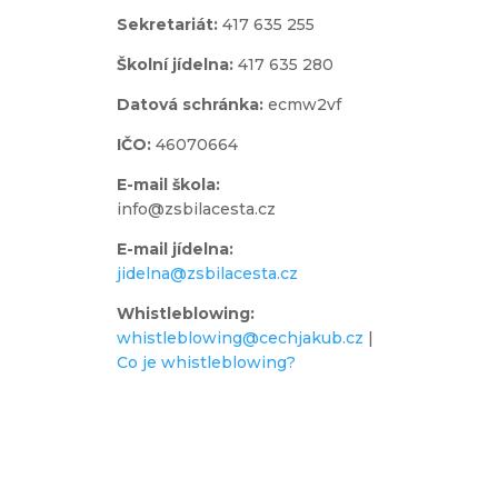
Sekretariát:
417 635 255
Školní jídelna:
417 635 280
Datová schránka:
ecmw2vf
IČO:
46070664
E-mail škola:
info@zsbilacesta.cz
E-mail jídelna:
jidelna@zsbilacesta.cz
Whistleblowing
:
whistleblowing@cechjakub.cz
|
Co je whistleblowing?