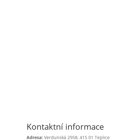

Školní jídelna
l
Zápis do 1. třídy
Kontaktní informace
Adresa:
Verdunská 2958,
415 01 Teplice