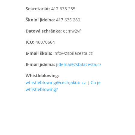
Sekretariát:
417 635 255
Školní jídelna:
417 635 280
Datová schránka:
ecmw2vf
IČO:
46070664
E-mail škola:
info@zsbilacesta.cz
E-mail jídelna:
jidelna@zsbilacesta.cz
Whistleblowing
:
whistleblowing@cechjakub.cz
|
Co je
whistleblowing?