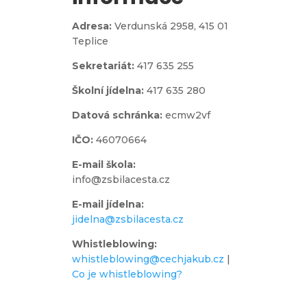
Adresa:
Verdunská 2958,
415 01
Teplice
Sekretariát:
417 635 255
Školní jídelna:
417 635 280
Datová schránka:
ecmw2vf
IČO:
46070664
E-mail škola:
info@zsbilacesta.cz
E-mail jídelna:
jidelna@zsbilacesta.cz
Whistleblowing
:
whistleblowing@cechjakub.cz
|
Co je whistleblowing?