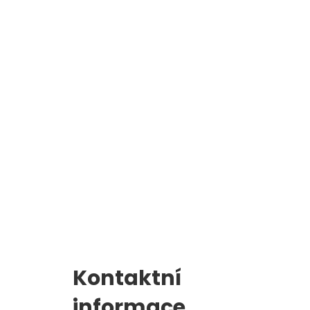
Školní jídelna
l
Zápis do 1. třídy
Kontaktní
informace