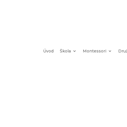
Úvod
Škola
Montessori
Dru
ázková hod
TV – 1.B