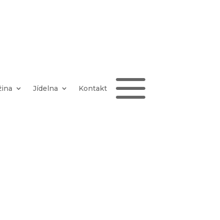
a
žina
Jídelna
Kontakt
ina