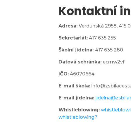
Kontaktní i

Adresa:
Verdunská 2958,
415 0
Sekretariát:
417 635 255
jídelna
Školní jídelna:
417 635 280
Datová schránka:
ecmw2vf
IČO:
46070664
l
E-mail škola:
info@zsbilacesta
E-mail jídelna:
jidelna@zsbila
Whistleblowing
:
whistleblow
 do 1.
whistleblowing?
ídy