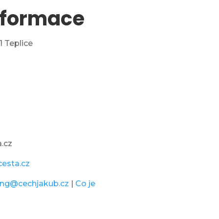
nformace
1 Teplice
.cz
cesta.cz
ing@cechjakub.cz
|
Co je