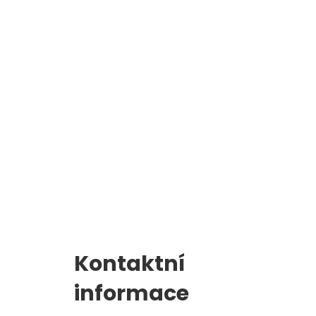
l
Zápis do 1. třídy
Kontaktní
informace