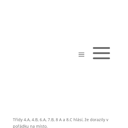
a
ŠVP Slapy
Třídy 4.A, 4.B, 6.A, 7.B, 8 A a 8.C hlásí, že dorazily v
pořádku na místo.