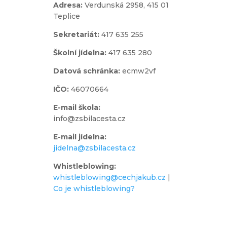
Adresa:
Verdunská 2958,
415 01
Teplice
Sekretariát:
417 635 255
Školní jídelna:
417 635 280
Datová schránka:
ecmw2vf
IČO:
46070664
E-mail škola:
info@zsbilacesta.cz
E-mail jídelna:
jidelna@zsbilacesta.cz
Whistleblowing
:
whistleblowing@cechjakub.cz
|
Co je whistleblowing?