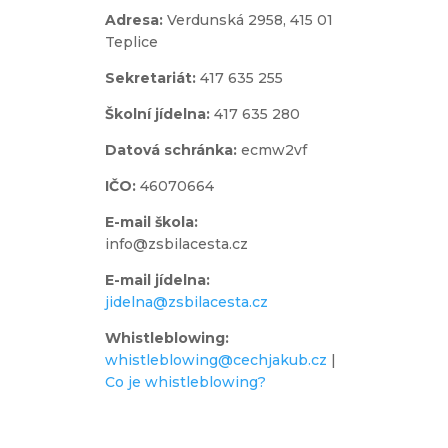
Adresa:
Verdunská 2958,
415 01
Teplice
Sekretariát:
417 635 255
Školní jídelna:
417 635 280
Datová schránka:
ecmw2vf
IČO:
46070664
E-mail škola:
info@zsbilacesta.cz
E-mail jídelna:
jidelna@zsbilacesta.cz
Whistleblowing
:
whistleblowing@cechjakub.cz
|
Co je whistleblowing?