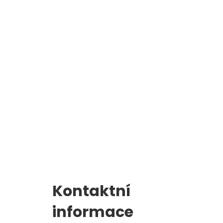
Školní jídelna
l
Zápis do 1. třídy
Kontaktní
informace