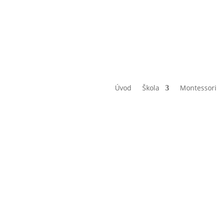
Úvod
Škola
Montessori
vění měst 
B