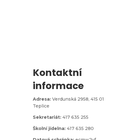
l
Zápis do 1. třídy
Kontaktní
informace
Adresa:
Verdunská 2958,
415 01
Teplice
Sekretariát:
417 635 255
Školní jídelna:
417 635 280
Datová schránka:
ecmw2vf