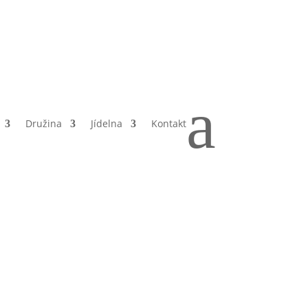
a
Družina
Jídelna
Kontakt
da –