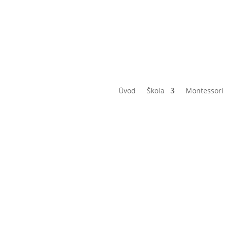
Úvod
Škola
Montessori
kojená tří
kuželky