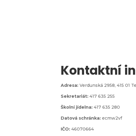
Kontaktní i

Adresa:
Verdunská 2958,
415 01 T
Sekretariát:
417 635 255
jídelna
Školní jídelna:
417 635 280
Datová schránka:
ecmw2vf
IČO:
46070664