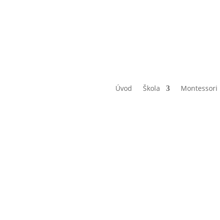
pokojená třída – 7.C Plavecká ha
Úvod
Škola
Montessori