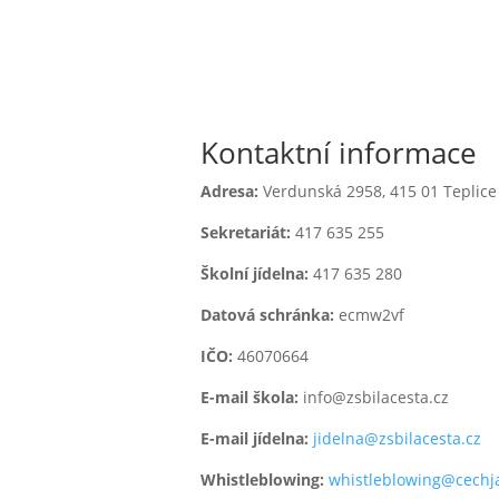

Kontaktní informace
Adresa:
Verdunská 2958,
415 01 Teplice
Sekretariát:
417 635 255
jídelna
Školní jídelna:
417 635 280
l
Datová schránka:
ecmw2vf
IČO:
46070664
E-mail škola:
info@zsbilacesta.cz
E-mail jídelna:
jidelna@zsbilacesta.cz
 1. třídy
Whistleblowing
:
whistleblowing@cechj