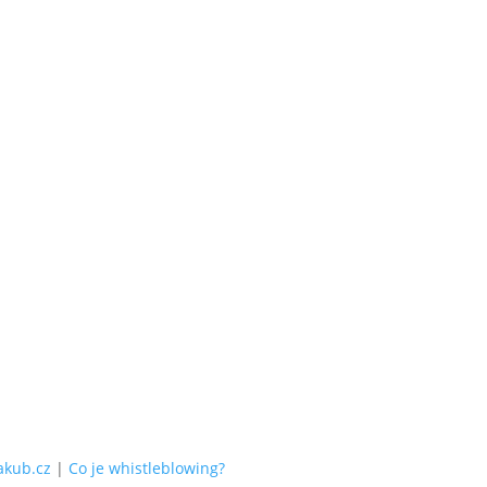
akub.cz
|
Co je whistleblowing?