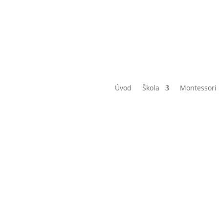
Úvod
Škola
Montessori
lízíme arón
otáž kmen