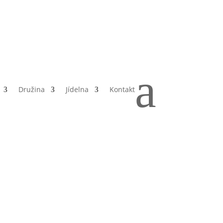
a
Družina
Jídelna
Kontakt
ii,
e a