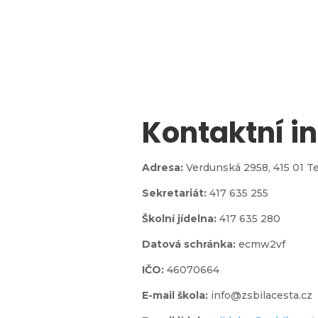
Kontaktní i

Adresa:
Verdunská 2958,
415 01 T
Sekretariát:
417 635 255
jídelna
Školní jídelna:
417 635 280
Datová schránka:
ecmw2vf
IČO:
46070664
E-mail škola:
info@zsbilacesta.cz
l