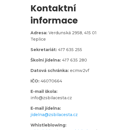
Kontaktní
informace
Adresa:
Verdunská 2958,
415 01
Teplice
Sekretariát:
417 635 255
Školní jídelna:
417 635 280
Datová schránka:
ecmw2vf
IČO:
46070664
E-mail škola:
info@zsbilacesta.cz
E-mail jídelna:
jidelna@zsbilacesta.cz
Whistleblowing
: