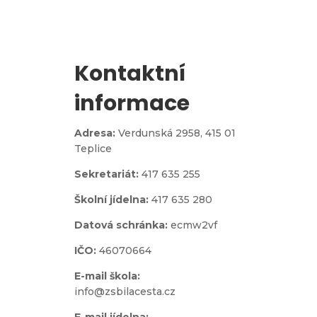
Kontaktní
informace
Adresa:
Verdunská 2958,
415 01
Teplice
Sekretariát:
417 635 255
Školní jídelna:
417 635 280
Datová schránka:
ecmw2vf
IČO:
46070664
E-mail škola:
info@zsbilacesta.cz
E-mail jídelna: