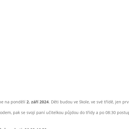
ku 2024/2
dne na pondělí
2. září 2024
. Děti budou ve škole, ve své třídě, jen p
dem, pak se svojí paní učitelkou půjdou do třídy a po 08:30 postup