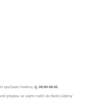
025
rvní vyučovací hodinu
, tj. 08:00-08:45
.
ně přejdou se svými rodiči do školní jídelny