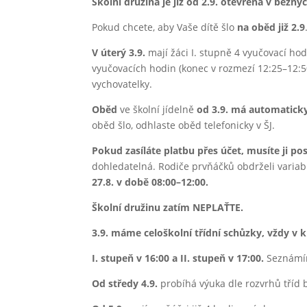
Školní družina je již od 2.9. otevřena v běžnýc
Pokud chcete, aby Vaše dítě šlo
na oběd již 2.9
V úterý 3.9.
mají žáci I. stupně 4 vyučovací hodi
vyučovacích hodin (konec v rozmezí 12:25–12:5
vychovatelky.
Oběd
ve školní jídelně
od 3.9. má automaticky
oběd šlo, odhlaste oběd telefonicky v ŠJ.
Pokud zasíláte platbu přes účet, musíte ji po
dohledatelná. Rodiče prvňáčků obdrželi variab
27.8. v době 08:00–12:00.
Školní družinu zatím NEPLAŤTE.
3.9. máme celoškolní třídní schůzky, vždy v 
I. stupeň v 16:00 a II. stupeň v 17:00.
Seznámím
Od středy 4.9.
probíhá výuka dle rozvrhů tříd 