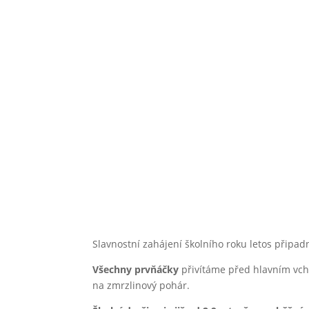
ro
Slavnostní zahájení školního roku letos připa
Všechny prvňáčky
přivítáme před hlavním vcho
na zmrzlinový pohár.