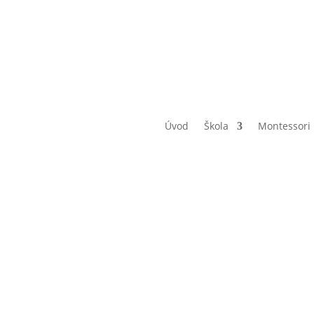
Úvod
Škola
Montessori
Organizac
átku škol