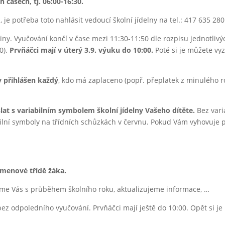
h časech, tj. 06:00-16:30.
., je potřeba toto nahlásit vedoucí školní jídelny na tel.: 417 635 2
ny. Vyučování končí v čase mezi 11:30-11:50 dle rozpisu jednotlivých
0).
Prvňáčci mají v úterý 3.9. výuku do 10:00.
Poté si je můžete vy
 přihlášen každý
, kdo má zaplaceno (popř. přeplatek z minulého r
slat s variabilním symbolem školní jídelny Vašeho dítěte.
Bez vari
ilní symboly na třídních schůzkách v červnu. Pokud Vám vyhovuje p
kmenové třídě žáka.
e Vás s průběhem školního roku, aktualizujeme informace, …
bez odpoledního vyučování. Prvňáčci mají ještě do 10:00. Opět si j