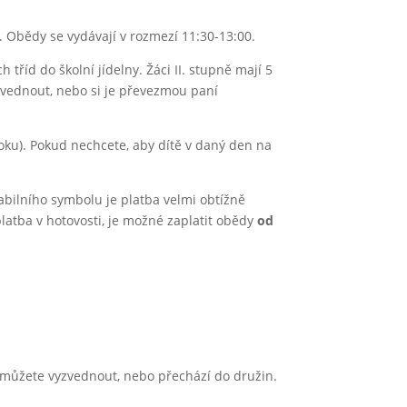
80. Obědy se vydávají v rozmezí 11:30-13:00.
 tříd do školní jídelny. Žáci II. stupně mají 5
zvednout, nebo si je převezmou paní
oku). Pokud nechcete, aby dítě v daný den na
abilního symbolu je platba velmi obtížně
latba v hotovosti, je možné zaplatit obědy
od
e můžete vyzvednout, nebo přechází do družin.