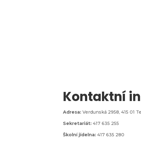
Kontaktní i

Adresa:
Verdunská 2958,
415 01 T
Sekretariát:
417 635 255
jídelna
Školní jídelna:
417 635 280