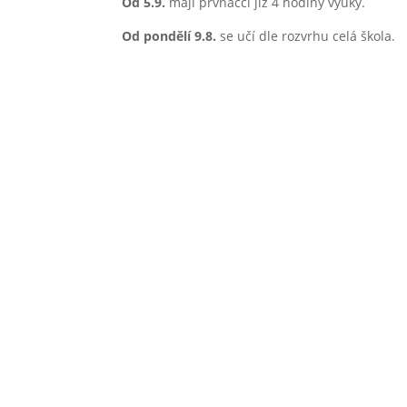
Od 5.9.
mají prvňáčci již 4 hodiny výuky.
Od pondělí 9.8.
se učí dle rozvrhu celá škola.

Elektronická
Školní 
žákovská