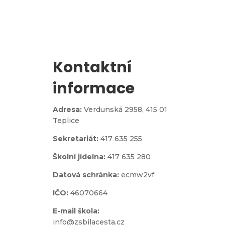
Zápis do 1. třídy
Kontaktní
informace
Adresa:
Verdunská 2958,
415 01
Teplice
Sekretariát:
417 635 255
Školní jídelna:
417 635 280
Datová schránka:
ecmw2vf
IČO:
46070664
E-mail škola:
info@zsbilacesta.cz