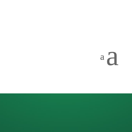
a
Montessori –
den
otevřených
dveří