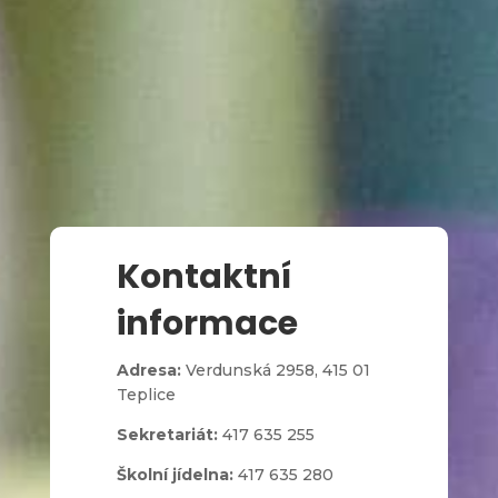
l
Zápis do 1. třídy
Kontaktní
informace
Adresa:
Verdunská 2958,
415 01
Teplice
Sekretariát:
417 635 255
Školní jídelna:
417 635 280