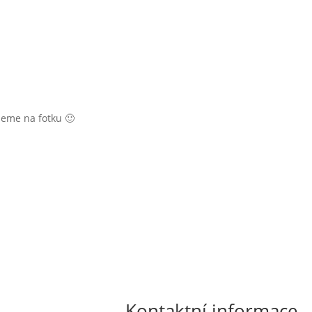
jeme na fotku 🙂

Kontaktní informace