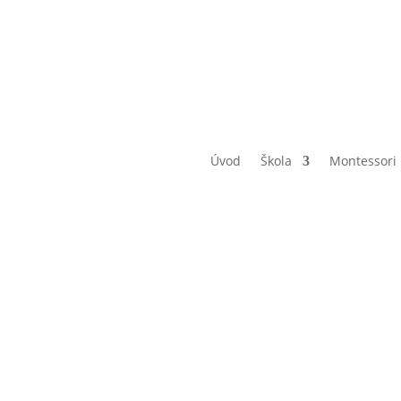
Lyžařský kurz – Telnice
Úvod
Škola
Montessori