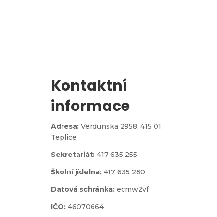
Zápis do 1. třídy
Kontaktní
informace
Adresa:
Verdunská 2958,
415 01
Teplice
Sekretariát:
417 635 255
Školní jídelna:
417 635 280
Datová schránka:
ecmw2vf
IČO:
46070664