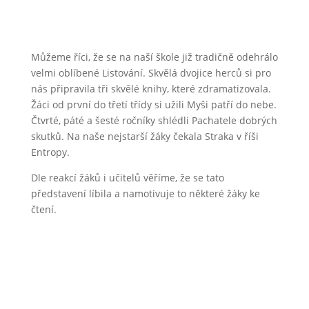
Můžeme říci, že se na naší škole již tradičně odehrálo
velmi oblíbené Listování. Skvělá dvojice herců si pro
nás připravila tři skvělé knihy, které zdramatizovala.
Žáci od první do třetí třídy si užili Myši patří do nebe.
Čtvrté, páté a šesté ročníky shlédli Pachatele dobrých
skutků. Na naše nejstarší žáky čekala Straka v říši
Entropy.
Dle reakcí žáků i učitelů věříme, že se tato
představení líbila a namotivuje to některé žáky ke
čtení.