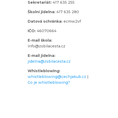
Sekretariát:
417 635 255
Školní jídelna:
417 635 280
Datová schránka:
ecmw2vf
IČO:
46070664
E-mail škola:
info@zsbilacesta.cz
E-mail jídelna:
jidelna@zsbilacesta.cz
Whistleblowing
:
whistleblowing@cechjakub.cz
|
Co je whistleblowing?