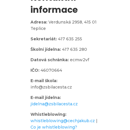
informace
Adresa:
Verdunská 2958,
415 01
Teplice
Sekretariát:
417 635 255
Školní jídelna:
417 635 280
Datová schránka:
ecmw2vf
IČO:
46070664
E-mail škola:
info@zsbilacesta.cz
E-mail jídelna:
jidelna@zsbilacesta.cz
Whistleblowing
:
whistleblowing@cechjakub.cz
|
Co je whistleblowing?