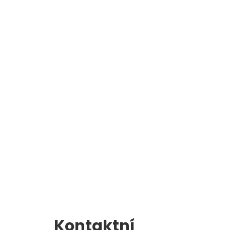
Školní jídelna
l
Zápis do 1. třídy
Kontaktní