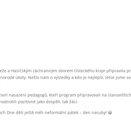
eže a Hasičským záchranným sborem Ústeckého kraje připravila pro
znorodé úkoly. Nešlo nám o výsledky a kdo je nejlepší, letos jsme s
.
ktivní nasazení pedagogů, kteří program připravovali na stanoviští
dnotili pozitivně jako dospělí, tak žáci.
ách Dne dětí ještě měli neformální pátek – den naruby! 😀