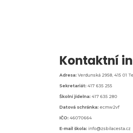
Kontaktní i

Adresa:
Verdunská 2958,
415 01 T
Sekretariát:
417 635 255
jídelna
Školní jídelna:
417 635 280
Datová schránka:
ecmw2vf
IČO:
46070664
E-mail škola:
info@zsbilacesta.cz