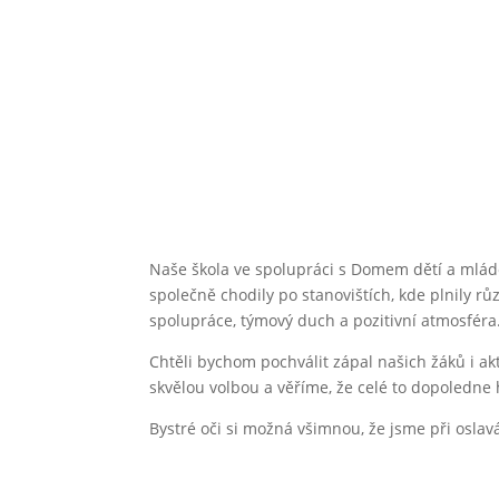
Naše škola ve spolupráci s Domem dětí a mlád
společně chodily po stanovištích, kde plnily rů
spolupráce, týmový duch a pozitivní atmosféra
Chtěli bychom pochválit zápal našich žáků i a
skvělou volbou a věříme, že celé to dopoledne ho
Bystré oči si možná všimnou, že jsme při oslav