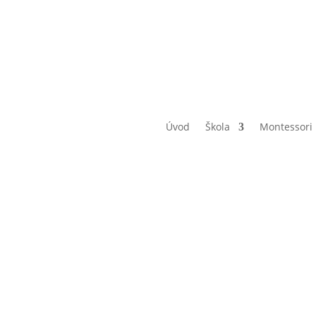
Úvod
Škola
Montessori
Den dětí n
rvním stup