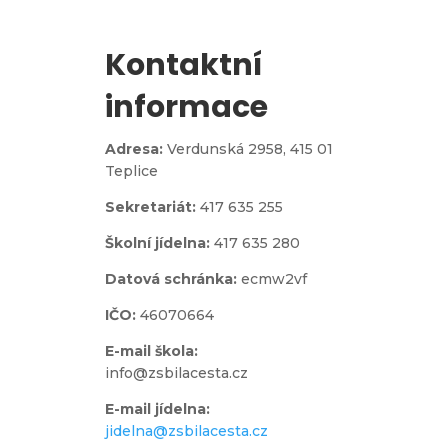
Kontaktní
informace
Adresa:
Verdunská 2958,
415 01
Teplice
Sekretariát:
417 635 255
Školní jídelna:
417 635 280
Datová schránka:
ecmw2vf
IČO:
46070664
E-mail škola:
info@zsbilacesta.cz
E-mail jídelna:
jidelna@zsbilacesta.cz