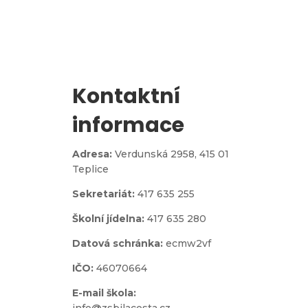
Zápis do 1. třídy
Kontaktní
informace
Adresa:
Verdunská 2958,
415 01
Teplice
Sekretariát:
417 635 255
Školní jídelna:
417 635 280
Datová schránka:
ecmw2vf
IČO:
46070664
E-mail škola:
info@zsbilacesta.cz