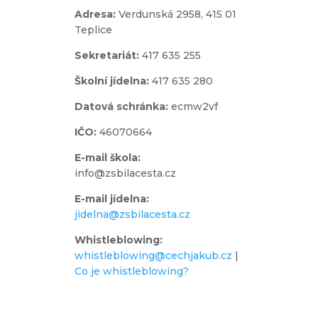
Adresa:
Verdunská 2958,
415 01
Teplice
Sekretariát:
417 635 255
Školní jídelna:
417 635 280
Datová schránka:
ecmw2vf
IČO:
46070664
E-mail škola:
info@zsbilacesta.cz
E-mail jídelna:
jidelna@zsbilacesta.cz
Whistleblowing
:
whistleblowing@cechjakub.cz
|
Co je whistleblowing?