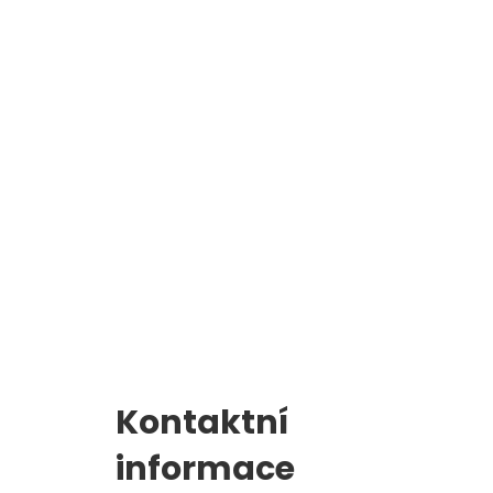
Školní jídelna
l
Zápis do 1. třídy
Kontaktní
informace