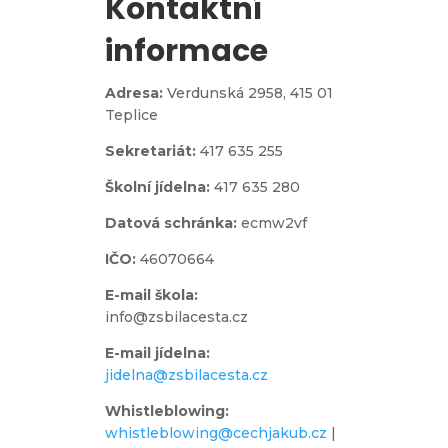
Kontaktní
informace
Adresa:
Verdunská 2958,
415 01
Teplice
Sekretariát:
417 635 255
Školní jídelna:
417 635 280
Datová schránka:
ecmw2vf
IČO:
46070664
E-mail škola:
info@zsbilacesta.cz
E-mail jídelna:
jidelna@zsbilacesta.cz
Whistleblowing
:
whistleblowing@cechjakub.cz
|