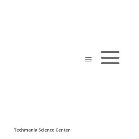
a
8.A
Techmania Science Center