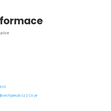
nformace
eplice
a.cz
@cechjakub.cz
|
Co je