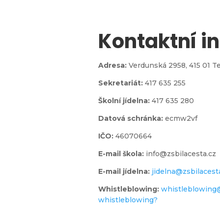
Kontaktní i

Adresa:
Verdunská 2958,
415 01 T
Sekretariát:
417 635 255
jídelna
Školní jídelna:
417 635 280
Datová schránka:
ecmw2vf
IČO:
46070664
E-mail škola:
info@zsbilacesta.cz
l
E-mail jídelna:
jidelna@zsbilacest
Whistleblowing
:
whistleblowing
whistleblowing?
 do 1.