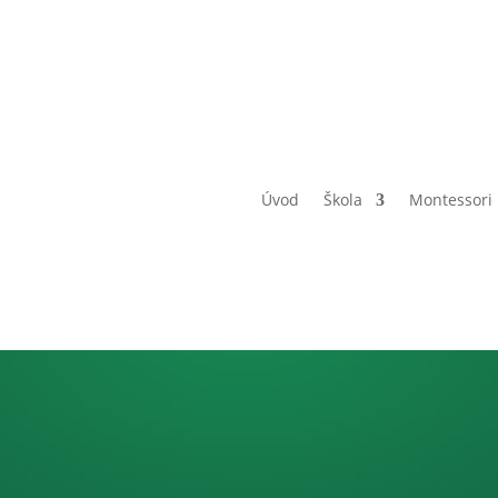
Úvod
Škola
Montessori
.M Náš prv
školní den