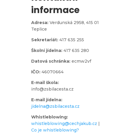
informace
Adresa:
Verdunská 2958,
415 01
Teplice
Sekretariát:
417 635 255
Školní jídelna:
417 635 280
Datová schránka:
ecmw2vf
IČO:
46070664
E-mail škola:
info@zsbilacesta.cz
E-mail jídelna:
jidelna@zsbilacesta.cz
Whistleblowing
:
whistleblowing@cechjakub.cz
|
Co je whistleblowing?