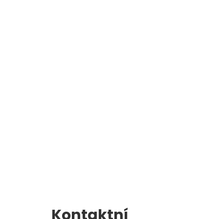
Školní jídelna
l
Zápis do 1. třídy
Kontaktní